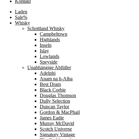
Kontakt
Laden
Sale%
Whisky
Schottland Whisky
Campbeltown
Highlands
Inseln
Islay
Lowlands
Speyside
Unabhängige Abfüller
Adelphi
Anam na h-Alba
Best Dram
Black Corbie
Douglas Thomson
Dully Selection
Duncan Taylor
Gordon & MacPhail
James Eadie
Murray McDavid
Scotch Universe
Signatory Vintage