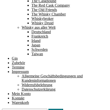
The Caskhound
The Red Cask Company
The Old Friends
The Whisky Chamber
Whiskybroker
Whisky Druid
Whisky aus aller Welt
Deutschland
Frankreich
Irland
Japan
Schweden
Taiwan
Gin
Zubehör
Termine
Impressum
Allgemeine Geschäftsbedingungen und
Kundeninformationen
Widerrufsbelehrung
Datenschutzerklärung
Mein Konto
Kontakt
Warenkorb