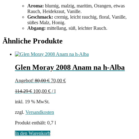
Aroma:
blumig, malzig, maritim, Orangen, etwas
Rauch, Heidekraut, Vanille.
Geschmack:
cremig, leicht rauchig, floral, Vanille,
süßes Malz, Honig.
Abgang:
mittellang, süß, leichter Rauch.
Ähnliche Produkte
Glen Moray 2008 Anam na h-Alba
Ursprünglicher
Aktueller
Angebot!
80,00
€
70,00
€
Preis
Preis
114,29
€
100,00
€
/
l
war:
ist:
80,00 €
70,00 €.
inkl. 19 % MwSt.
zzgl.
Versandkosten
Produkt enthält: 0,7
l
In den Warenkorb