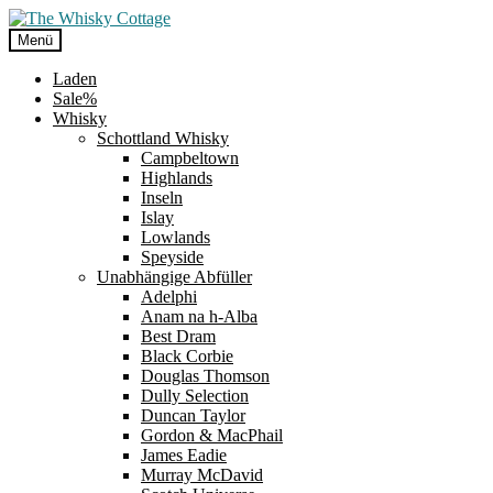
Zur
Zum
Navigation
Inhalt
Menü
springen
springen
Laden
Sale%
Whisky
Schottland Whisky
Campbeltown
Highlands
Inseln
Islay
Lowlands
Speyside
Unabhängige Abfüller
Adelphi
Anam na h-Alba
Best Dram
Black Corbie
Douglas Thomson
Dully Selection
Duncan Taylor
Gordon & MacPhail
James Eadie
Murray McDavid