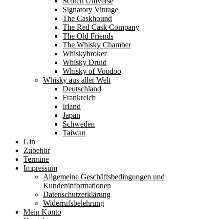
Scotch Universe
Signatory Vintage
The Caskhound
The Red Cask Company
The Old Friends
The Whisky Chamber
Whiskybroker
Whisky Druid
Whisky of Voodoo
Whisky aus aller Welt
Deutschland
Frankreich
Irland
Japan
Schweden
Taiwan
Gin
Zubehör
Termine
Impressum
Allgemeine Geschäftsbedingungen und
Kundeninformationen
Datenschutzerklärung
Widerrufsbelehrung
Mein Konto