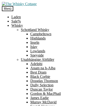
Zur
Zum
Navigation
Inhalt
Menü
springen
springen
Laden
Sale%
Whisky
Schottland Whisky
Campbeltown
Highlands
Inseln
Islay
Lowlands
Speyside
Unabhängige Abfüller
Adelphi
Anam na h-Alba
Best Dram
Black Corbie
Douglas Thomson
Dully Selection
Duncan Taylor
Gordon & MacPhail
James Eadie
Murray McDavid