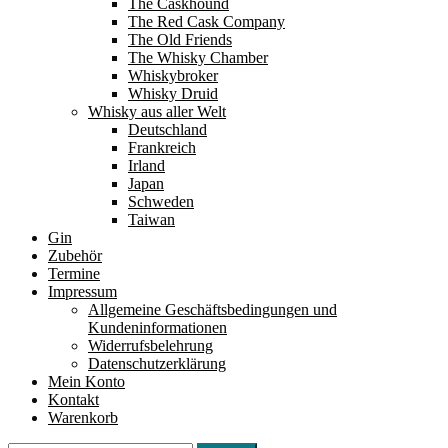
The Caskhound
The Red Cask Company
The Old Friends
The Whisky Chamber
Whiskybroker
Whisky Druid
Whisky aus aller Welt
Deutschland
Frankreich
Irland
Japan
Schweden
Taiwan
Gin
Zubehör
Termine
Impressum
Allgemeine Geschäftsbedingungen und
Kundeninformationen
Widerrufsbelehrung
Datenschutzerklärung
Mein Konto
Kontakt
Warenkorb