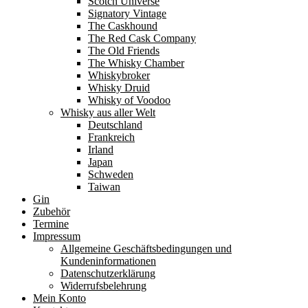
Scotch Universe
Signatory Vintage
The Caskhound
The Red Cask Company
The Old Friends
The Whisky Chamber
Whiskybroker
Whisky Druid
Whisky of Voodoo
Whisky aus aller Welt
Deutschland
Frankreich
Irland
Japan
Schweden
Taiwan
Gin
Zubehör
Termine
Impressum
Allgemeine Geschäftsbedingungen und
Kundeninformationen
Datenschutzerklärung
Widerrufsbelehrung
Mein Konto