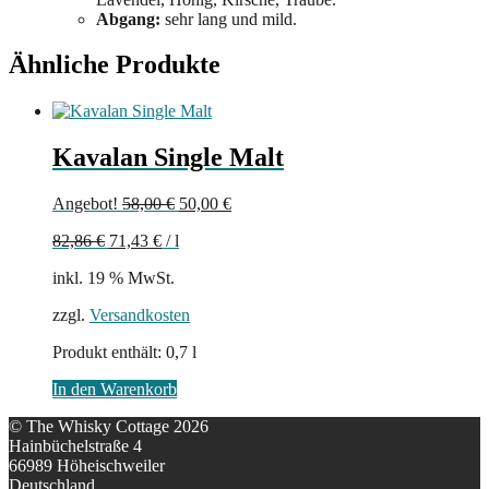
Abgang:
sehr lang und mild.
Ähnliche Produkte
Kavalan Single Malt
Ursprünglicher
Aktueller
Angebot!
58,00
€
50,00
€
Preis
Preis
82,86
€
71,43
€
/
l
war:
ist:
58,00 €
50,00 €.
inkl. 19 % MwSt.
zzgl.
Versandkosten
Produkt enthält: 0,7
l
In den Warenkorb
© The Whisky Cottage 2026
Hainbüchelstraße 4
66989 Höheischweiler
Deutschland