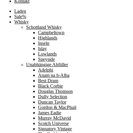
Kontakt
Laden
Sale%
Whisky
Schottland Whisky
Campbeltown
Highlands
Inseln
Islay
Lowlands
Speyside
Unabhängige Abfüller
Adelphi
Anam na h-Alba
Best Dram
Black Corbie
Douglas Thomson
Dully Selection
Duncan Taylor
Gordon & MacPhail
James Eadie
Murray McDavid
Scotch Universe
Signatory Vintage