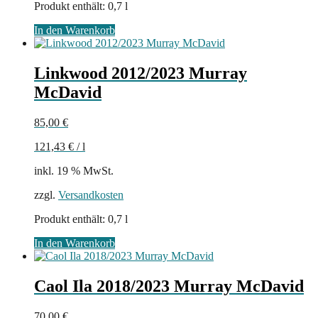
Produkt enthält: 0,7
l
In den Warenkorb
Linkwood 2012/2023 Murray
McDavid
85,00
€
121,43
€
/
l
inkl. 19 % MwSt.
zzgl.
Versandkosten
Produkt enthält: 0,7
l
In den Warenkorb
Caol Ila 2018/2023 Murray McDavid
70,00
€