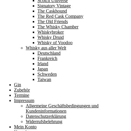
Scotch Universe
Signatory Vintage
The Caskhound
The Red Cask Company
The Old Friends
The Whisky Chamber
Whiskybroker
Whisky Druid
Whisky of Voodoo
Whisky aus aller Welt
Deutschland
Frankreich
Irland
Japan
Schweden
Taiwan
Gin
Zubehör
Termine
Impressum
Allgemeine Geschäftsbedingungen und
Kundeninformationen
Datenschutzerklärung
Widerrufsbelehrung
Mein Konto