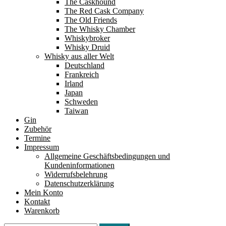
The Caskhound
The Red Cask Company
The Old Friends
The Whisky Chamber
Whiskybroker
Whisky Druid
Whisky aus aller Welt
Deutschland
Frankreich
Irland
Japan
Schweden
Taiwan
Gin
Zubehör
Termine
Impressum
Allgemeine Geschäftsbedingungen und
Kundeninformationen
Widerrufsbelehrung
Datenschutzerklärung
Mein Konto
Kontakt
Warenkorb