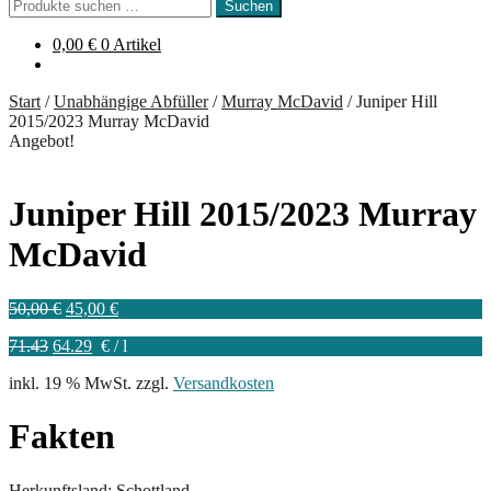
Suchen
Suchen
nach:
0,00
€
0 Artikel
Start
/
Unabhängige Abfüller
/
Murray McDavid
/
Juniper Hill
2015/2023 Murray McDavid
Angebot!
Juniper Hill 2015/2023 Murray
McDavid
Ursprünglicher
Aktueller
50,00
€
45,00
€
Preis
Preis
71.43
64.29
€
/
l
war:
ist:
50,00 €
45,00 €.
inkl. 19 % MwSt.
zzgl.
Versandkosten
Fakten
Herkunftsland: Schottland