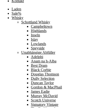
Kontakt
Laden
Sale%
Whisky
Schottland Whisky
Campbeltown
Highlands
Inseln
Islay
Lowlands
Speyside
Unabhängige Abfüller
Adelphi
Anam na h-Alba
Best Dram
Black Corbie
Douglas Thomson
Dully Selection
Duncan Taylor
Gordon & MacPhail
James Eadie
Murray McDavid
Scotch Universe
Signatory Vintage