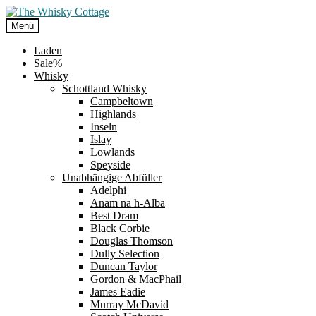
Zur
Zum
Navigation
Inhalt
Menü
springen
springen
Laden
Sale%
Whisky
Schottland Whisky
Campbeltown
Highlands
Inseln
Islay
Lowlands
Speyside
Unabhängige Abfüller
Adelphi
Anam na h-Alba
Best Dram
Black Corbie
Douglas Thomson
Dully Selection
Duncan Taylor
Gordon & MacPhail
James Eadie
Murray McDavid