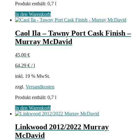
Produkt enthält: 0,7
l
In den Warenkorb
Caol Ila – Tawny Port Cask Finish –
Murray McDavid
45,00
€
64,29
€
/
l
inkl. 19 % MwSt.
zzgl.
Versandkosten
Produkt enthält: 0,7
l
In den Warenkorb
Linkwood 2012/2022 Murray
McDavid