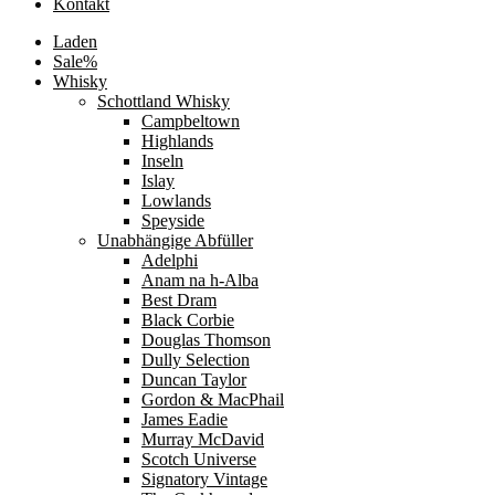
Kontakt
Laden
Sale%
Whisky
Schottland Whisky
Campbeltown
Highlands
Inseln
Islay
Lowlands
Speyside
Unabhängige Abfüller
Adelphi
Anam na h-Alba
Best Dram
Black Corbie
Douglas Thomson
Dully Selection
Duncan Taylor
Gordon & MacPhail
James Eadie
Murray McDavid
Scotch Universe
Signatory Vintage