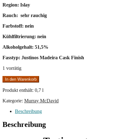
Region: Islay
Rauch: sehr rauchig
Farbstoff: nein
Kühlfiltrierung: nein
Alkoholgehalt: 51,5%
Fasstyp: Justinos Madeira Cask Finish
1 vorrätig
Caol
In den Warenkorb
Ila
2018/2023
Produkt enthält: 0,7
l
Murray
McDavid
Kategorie:
Murray McDavid
Menge
Beschreibung
Beschreibung