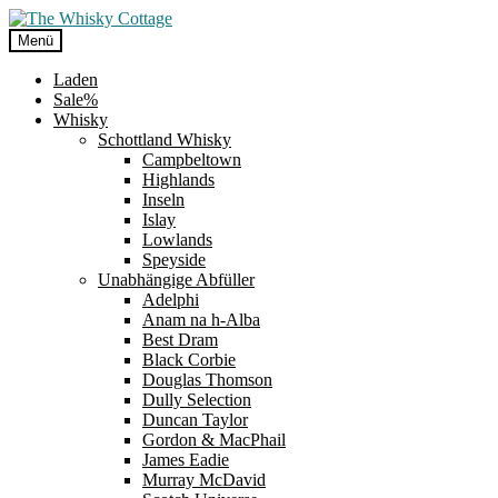
Zur
Zum
Navigation
Inhalt
Menü
springen
springen
Laden
Sale%
Whisky
Schottland Whisky
Campbeltown
Highlands
Inseln
Islay
Lowlands
Speyside
Unabhängige Abfüller
Adelphi
Anam na h-Alba
Best Dram
Black Corbie
Douglas Thomson
Dully Selection
Duncan Taylor
Gordon & MacPhail
James Eadie
Murray McDavid