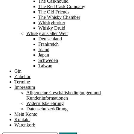
The Caskhound
The Red Cask Company
The Old Friends
The Whisky Chamber
Whiskybroker
Whisky Druid
Whisky aus aller Welt
Deutschland
Frankreich
Irland
Japan
Schweden
Taiwan
Gin
Zubehör
Termine
Impressum
Allgemeine Geschäftsbedingungen und
Kundeninformationen
Widerrufsbelehrung
Datenschutzerklärung
Mein Konto
Kontakt
Warenkorb