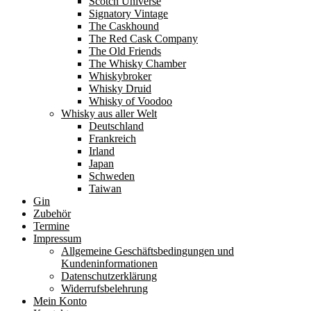
Scotch Universe
Signatory Vintage
The Caskhound
The Red Cask Company
The Old Friends
The Whisky Chamber
Whiskybroker
Whisky Druid
Whisky of Voodoo
Whisky aus aller Welt
Deutschland
Frankreich
Irland
Japan
Schweden
Taiwan
Gin
Zubehör
Termine
Impressum
Allgemeine Geschäftsbedingungen und
Kundeninformationen
Datenschutzerklärung
Widerrufsbelehrung
Mein Konto