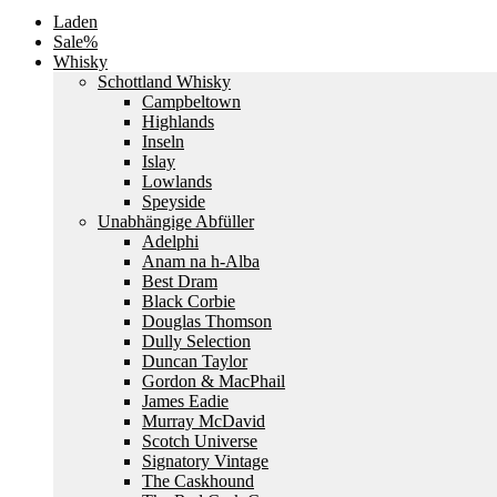
Laden
Sale%
Whisky
Schottland Whisky
Campbeltown
Highlands
Inseln
Islay
Lowlands
Speyside
Unabhängige Abfüller
Adelphi
Anam na h-Alba
Best Dram
Black Corbie
Douglas Thomson
Dully Selection
Duncan Taylor
Gordon & MacPhail
James Eadie
Murray McDavid
Scotch Universe
Signatory Vintage
The Caskhound