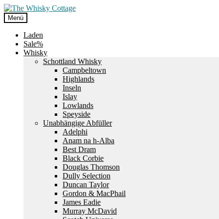
Zur
Zum
Navigation
Inhalt
Menü
springen
springen
Laden
Sale%
Whisky
Schottland Whisky
Campbeltown
Highlands
Inseln
Islay
Lowlands
Speyside
Unabhängige Abfüller
Adelphi
Anam na h-Alba
Best Dram
Black Corbie
Douglas Thomson
Dully Selection
Duncan Taylor
Gordon & MacPhail
James Eadie
Murray McDavid