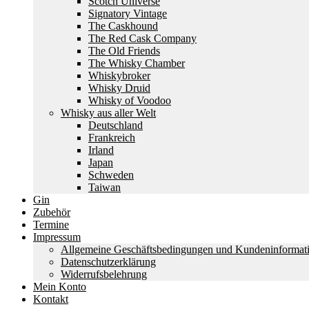
Scotch Universe
Signatory Vintage
The Caskhound
The Red Cask Company
The Old Friends
The Whisky Chamber
Whiskybroker
Whisky Druid
Whisky of Voodoo
Whisky aus aller Welt
Deutschland
Frankreich
Irland
Japan
Schweden
Taiwan
Gin
Zubehör
Termine
Impressum
Allgemeine Geschäftsbedingungen und Kundeninformat
Datenschutzerklärung
Widerrufsbelehrung
Mein Konto
Kontakt