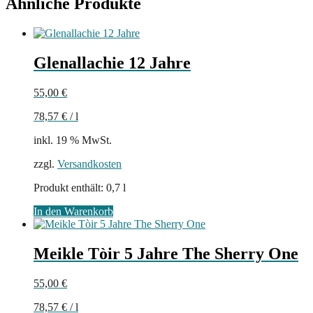
Ähnliche Produkte
Glenallachie 12 Jahre
55,00
€
78,57
€
/
l
inkl. 19 % MwSt.
zzgl.
Versandkosten
Produkt enthält: 0,7
l
In den Warenkorb
Meikle Tòir 5 Jahre The Sherry One
55,00
€
78,57
€
/
l