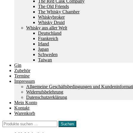
The Red Cask Company
The Old Friends
The Whisky Chamber
Whiskybroker
Whisky Druid
Whisky aus aller Welt
Deutschland
Frankreich
Irland
Japan
Schweden
Taiwan
Gin
Zubehör
Termine
Impressum
Allgemeine Geschäftsbedingungen und Kundeninformat
Widerrufsbelehrung
Datenschutzerklärung
Mein Konto
Kontakt
Warenkorb
Suchen
Suchen
nach: