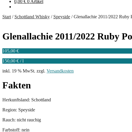
0,00
€
0 Artikel
Start
/
Schottland Whisky
/
Speyside
/
Glenallachie 2011/2022 Ruby P
Glenallachie 2011/2022 Ruby Po
105,00
€
150,00
€
/
l
inkl. 19 % MwSt.
zzgl.
Versandkosten
Fakten
Herkunftsland: Schottland
Region: Speyside
Rauch: nicht rauchig
Farbstoff: nein