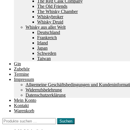
The Red Cask Company
The Old Friends
The Whisky Chamber
Whiskybroker
Whisky Druid
Whisky aus aller Welt
Deutschland
Frankreich
Irland
Japan
Schweden
Taiwan
Gin
Zubehör
Termine
Impressum
Allgemeine Geschäftsbedingungen und Kundeninformat
Widerrufsbelehrung
Datenschutzerklärung
Mein Konto
Kontakt
Warenkorb
Suchen
Suchen
nach: