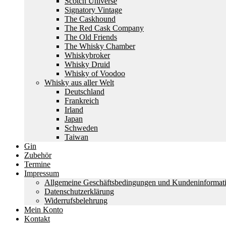
Scotch Universe
Signatory Vintage
The Caskhound
The Red Cask Company
The Old Friends
The Whisky Chamber
Whiskybroker
Whisky Druid
Whisky of Voodoo
Whisky aus aller Welt
Deutschland
Frankreich
Irland
Japan
Schweden
Taiwan
Gin
Zubehör
Termine
Impressum
Allgemeine Geschäftsbedingungen und Kundeninformat
Datenschutzerklärung
Widerrufsbelehrung
Mein Konto
Kontakt