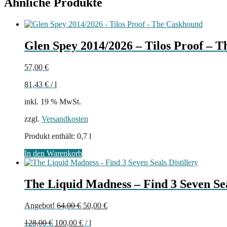
Ähnliche Produkte
Glen Spey 2014/2026 – Tilos Proof – 
57,00
€
81,43
€
/
l
inkl. 19 % MwSt.
zzgl.
Versandkosten
Produkt enthält: 0,7
l
In den Warenkorb
The Liquid Madness – Find 3 Seven Sea
Ursprünglicher
Aktueller
Angebot!
64,00
€
50,00
€
Preis
Preis
128,00
€
100,00
€
/
l
war:
ist: