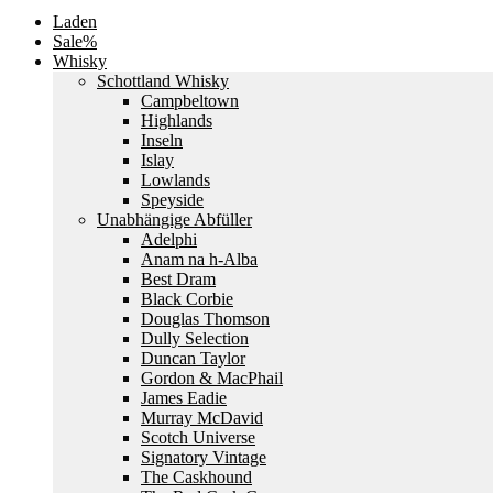
Laden
Sale%
Whisky
Schottland Whisky
Campbeltown
Highlands
Inseln
Islay
Lowlands
Speyside
Unabhängige Abfüller
Adelphi
Anam na h-Alba
Best Dram
Black Corbie
Douglas Thomson
Dully Selection
Duncan Taylor
Gordon & MacPhail
James Eadie
Murray McDavid
Scotch Universe
Signatory Vintage
The Caskhound