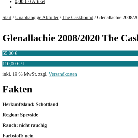
0,00
€
0 Artikel
Start
/
Unabhängige Abfüller
/
The Caskhound
/
Glenallachie 2008/
Glenallachie 2008/2020 The Ca
55,00
€
110,00
€
/
l
inkl. 19 % MwSt.
zzgl.
Versandkosten
Fakten
Herkunftsland: Schottland
Region: Speyside
Rauch: nicht rauchig
Farbstoff: nein