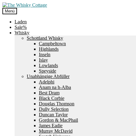
Zur
Zum
Navigation
Inhalt
Menü
springen
springen
Laden
Sale%
Whisky
Schottland Whisky
Campbeltown
Highlands
Inseln
Islay
Lowlands
Speyside
Unabhängige Abfüller
Adelphi
Anam na h-Alba
Best Dram
Black Corbie
Douglas Thomson
Dully Selection
Duncan Taylor
Gordon & MacPhail
James Eadie
Murray McDavid