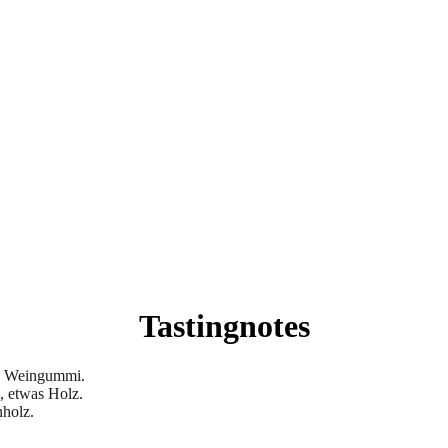
Tastingnotes
en, Weingummi.
, etwas Holz.
nholz.