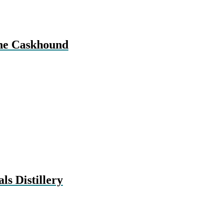
The Caskhound
ls Distillery