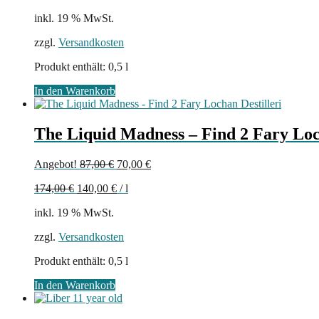
64,00 €
50,00 €.
inkl. 19 % MwSt.
zzgl.
Versandkosten
Produkt enthält: 0,5
l
In den Warenkorb
The Liquid Madness – Find 2 Fary Loc
Ursprünglicher
Aktueller
Angebot!
87,00
€
70,00
€
Preis
Preis
174,00
€
140,00
€
/
l
war:
ist:
87,00 €
70,00 €.
inkl. 19 % MwSt.
zzgl.
Versandkosten
Produkt enthält: 0,5
l
In den Warenkorb