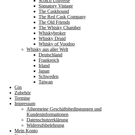
Scotch Universe
Signatory Vintage
The Caskhound
The Red Cask Company
The Old Friends
The Whisky Chamber
Whiskybroker
Whisky Druid
Whisky of Voodoo
Whisky aus aller Welt
Deutschland
Frankreich
Irland
Japan
Schweden
Taiwan
Gin
Zubehör
Termine
Impressum
Allgemeine Geschäftsbedingungen und
Kundeninformationen
Datenschutzerklärung
Widerrufsbelehrung
Mein Konto