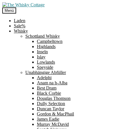
Zur
Zum
Navigation
Inhalt
Menü
springen
springen
Laden
Sale%
Whisky
Schottland Whisky
Campbeltown
Highlands
Inseln
Islay
Lowlands
Speyside
Unabhängige Abfüller
Adelphi
Anam na h-Alba
Best Dram
Black Corbie
Douglas Thomson
Dully Selection
Duncan Taylor
Gordon & MacPhail
James Eadie
Murray McDavid