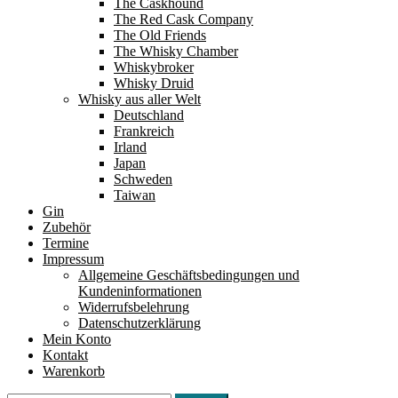
The Caskhound
The Red Cask Company
The Old Friends
The Whisky Chamber
Whiskybroker
Whisky Druid
Whisky aus aller Welt
Deutschland
Frankreich
Irland
Japan
Schweden
Taiwan
Gin
Zubehör
Termine
Impressum
Allgemeine Geschäftsbedingungen und
Kundeninformationen
Widerrufsbelehrung
Datenschutzerklärung
Mein Konto
Kontakt
Warenkorb