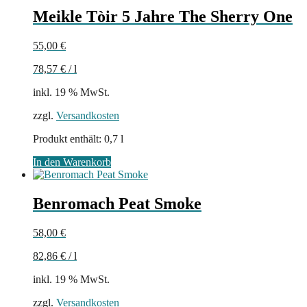
Meikle Tòir 5 Jahre The Sherry One
55,00
€
78,57
€
/
l
inkl. 19 % MwSt.
zzgl.
Versandkosten
Produkt enthält: 0,7
l
In den Warenkorb
Benromach Peat Smoke
58,00
€
82,86
€
/
l
inkl. 19 % MwSt.
zzgl.
Versandkosten