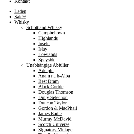
Kontakt
Laden
Sale%
Whisky
Schottland Whisky
Campbeltown
Highlands
Inseln
Islay
Lowlands
Speyside
Unabhängige Abfüller
Adelphi
Anam na h-Alba
Best Dram
Black Corbie
Douglas Thomson
Dully Selection
Duncan Taylor
Gordon & MacPhail
James Eadie
Murray McDavid
Scotch Universe
Signatory Vintage