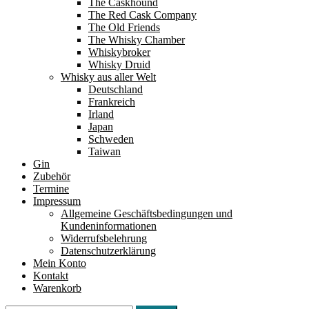
The Caskhound
The Red Cask Company
The Old Friends
The Whisky Chamber
Whiskybroker
Whisky Druid
Whisky aus aller Welt
Deutschland
Frankreich
Irland
Japan
Schweden
Taiwan
Gin
Zubehör
Termine
Impressum
Allgemeine Geschäftsbedingungen und
Kundeninformationen
Widerrufsbelehrung
Datenschutzerklärung
Mein Konto
Kontakt
Warenkorb