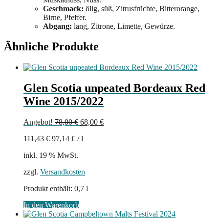
Geschmack:
ölig, süß, Zitrusfrüchte, Bitterorange,
Birne, Pfeffer.
Abgang:
lang, Zitrone, Limette, Gewürze.
Ähnliche Produkte
Glen Scotia unpeated Bordeaux Red
Wine 2015/2022
Ursprünglicher
Aktueller
Angebot!
78,00
€
68,00
€
Preis
Preis
111,43
€
97,14
€
/
l
war:
ist:
78,00 €
68,00 €.
inkl. 19 % MwSt.
zzgl.
Versandkosten
Produkt enthält: 0,7
l
In den Warenkorb