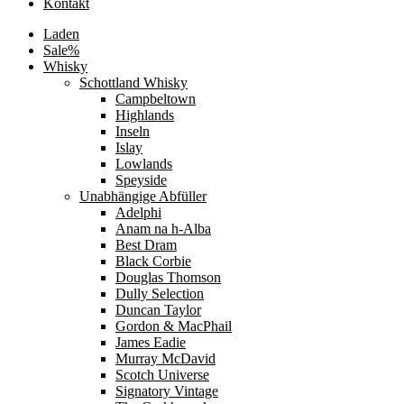
Kontakt
Laden
Sale%
Whisky
Schottland Whisky
Campbeltown
Highlands
Inseln
Islay
Lowlands
Speyside
Unabhängige Abfüller
Adelphi
Anam na h-Alba
Best Dram
Black Corbie
Douglas Thomson
Dully Selection
Duncan Taylor
Gordon & MacPhail
James Eadie
Murray McDavid
Scotch Universe
Signatory Vintage