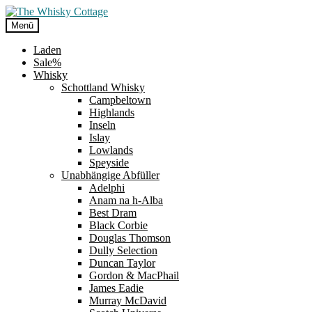
Zur
Zum
Navigation
Inhalt
Menü
springen
springen
Laden
Sale%
Whisky
Schottland Whisky
Campbeltown
Highlands
Inseln
Islay
Lowlands
Speyside
Unabhängige Abfüller
Adelphi
Anam na h-Alba
Best Dram
Black Corbie
Douglas Thomson
Dully Selection
Duncan Taylor
Gordon & MacPhail
James Eadie
Murray McDavid