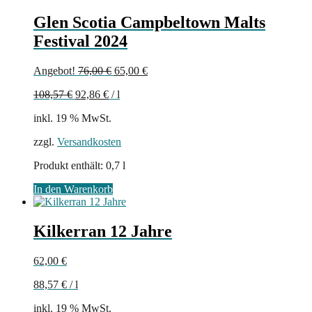
Glen Scotia Campbeltown Malts
Festival 2024
Ursprünglicher
Aktueller
Angebot!
76,00
€
65,00
€
Preis
Preis
108,57
€
92,86
€
/
l
war:
ist:
76,00 €
65,00 €.
inkl. 19 % MwSt.
zzgl.
Versandkosten
Produkt enthält: 0,7
l
In den Warenkorb
Kilkerran 12 Jahre
62,00
€
88,57
€
/
l
inkl. 19 % MwSt.