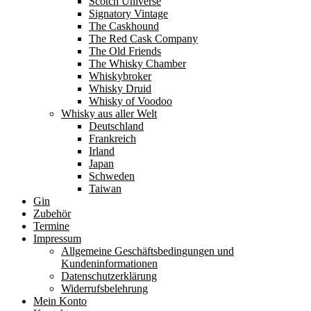
Scotch Universe
Signatory Vintage
The Caskhound
The Red Cask Company
The Old Friends
The Whisky Chamber
Whiskybroker
Whisky Druid
Whisky of Voodoo
Whisky aus aller Welt
Deutschland
Frankreich
Irland
Japan
Schweden
Taiwan
Gin
Zubehör
Termine
Impressum
Allgemeine Geschäftsbedingungen und
Kundeninformationen
Datenschutzerklärung
Widerrufsbelehrung
Mein Konto