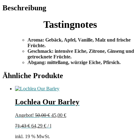
Beschreibung
Tastingnotes
Aroma: Gebäck, Apfel, Vanille, Malz und frische
Früchte.
Geschmack: intensive Eiche, Zitrone, Ginseng und
getrocknete Früchte.
Abgang: mittellang, würzige Eiche, Pfirsich.
Ähnliche Produkte
Lochlea Our Barley
Ursprünglicher
Aktueller
Angebot!
50,00
€
45,00
€
Preis
Preis
71,43
€
64,29
€
/
l
war:
ist:
50,00 €
45,00 €.
inkl. 19 % MwSt.