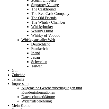
Scotch Universe
Signatory Vintage
The Caskhound
The Red Cask Company
The Old Friends
The Whisky Chamber
Whiskybroker
Whisky Druid
Whisky of Voodoo
Whisky aus aller Welt
Deutschland
Frankreich
Irland
Japan
Schweden
Taiwan
Gin
Zubehör
Termine
Impressum
Allgemeine Geschäftsbedingungen und
Kundeninformationen
Datenschutzerklärung
Widerrufsbelehrung
Mein Konto