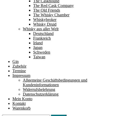
The Caskhound
The Red Cask Company
The Old Friends
The Whisky Chamber
Whiskybroker
Whisky Druid
Whisky aus aller Welt
Deutschland
Frankreich
Irland
Japan
Schweden
Taiwan
Gin
Zubehör
Termine
Impressum
Allgemeine Geschäftsbedingungen und
Kundeninformationen
Widerrufsbelehrung
Datenschutzerklärung
Mein Konto
Kontakt
Warenkorb