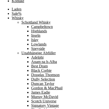
Kontakt
Laden
Sale%
Whisky
Schottland Whisky
Campbeltown
Highlands
Inseln
Islay
Lowlands
Speyside
Unabhängige Abfüller
Adelphi
Anam na h-Alba
Best Dram
Black Corbie
Douglas Thomson
Dully Selection
Duncan Taylor
Gordon & MacPhail
James Eadie
Murray McDavid
Scotch Universe
Signatory Vintage