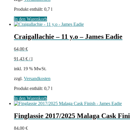
Produkt enthält: 0,7
l
In den Warenkorb
Craigallachie – 11 y.o – James Eadie
64,00
€
91,43
€
/
l
inkl. 19 % MwSt.
zzgl.
Versandkosten
Produkt enthält: 0,7
l
In den Warenkorb
Finglassie 2017/2025 Malaga Cask Fin
84,00
€