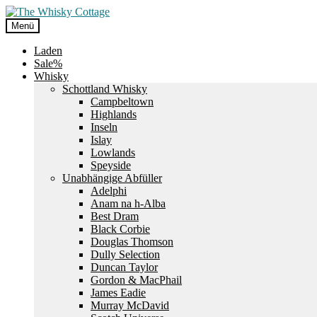
Zur
Zum
Navigation
Inhalt
Menü
springen
springen
Laden
Sale%
Whisky
Schottland Whisky
Campbeltown
Highlands
Inseln
Islay
Lowlands
Speyside
Unabhängige Abfüller
Adelphi
Anam na h-Alba
Best Dram
Black Corbie
Douglas Thomson
Dully Selection
Duncan Taylor
Gordon & MacPhail
James Eadie
Murray McDavid