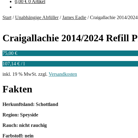
0,00
€
0 Artikel
Start
/
Unabhängige Abfüller
/
James Eadie
/
Craigallachie 2014/2024
Craigallachie 2014/2024 Refill 
75,00
€
107,14
€
/
l
inkl. 19 % MwSt.
zzgl.
Versandkosten
Fakten
Herkunftsland: Schottland
Region: Speyside
Rauch: nicht rauchig
Farbstoff: nein