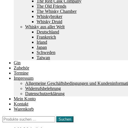
The Red Cask Company
The Old Friends
The Whisky Chamber
Whiskybroker
Whisky Druid
Whisky aus aller Welt
Deutschland
Frankreich
Irland
Japan
Schweden
Taiwan
Gin
Zubehör
Termine
Impressum
Allgemeine Geschäftsbedingungen und Kundeninformat
Widerrufsbelehrung
Datenschutzerklärung
Mein Konto
Kontakt
Warenkorb
Suchen
Suchen
nach: