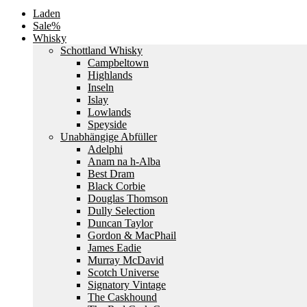
Laden
Sale%
Whisky
Schottland Whisky
Campbeltown
Highlands
Inseln
Islay
Lowlands
Speyside
Unabhängige Abfüller
Adelphi
Anam na h-Alba
Best Dram
Black Corbie
Douglas Thomson
Dully Selection
Duncan Taylor
Gordon & MacPhail
James Eadie
Murray McDavid
Scotch Universe
Signatory Vintage
The Caskhound