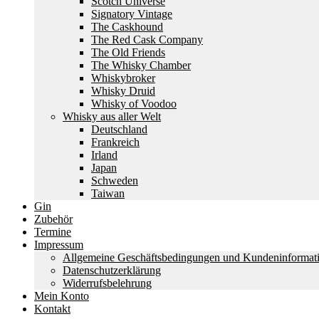
Scotch Universe
Signatory Vintage
The Caskhound
The Red Cask Company
The Old Friends
The Whisky Chamber
Whiskybroker
Whisky Druid
Whisky of Voodoo
Whisky aus aller Welt
Deutschland
Frankreich
Irland
Japan
Schweden
Taiwan
Gin
Zubehör
Termine
Impressum
Allgemeine Geschäftsbedingungen und Kundeninformat
Datenschutzerklärung
Widerrufsbelehrung
Mein Konto
Kontakt