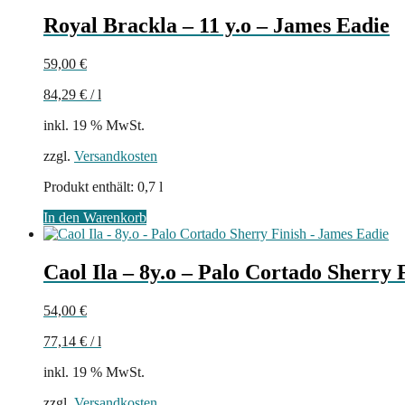
Royal Brackla – 11 y.o – James Eadie
59,00
€
84,29
€
/
l
inkl. 19 % MwSt.
zzgl.
Versandkosten
Produkt enthält: 0,7
l
In den Warenkorb
Caol Ila – 8y.o – Palo Cortado Sherry 
54,00
€
77,14
€
/
l
inkl. 19 % MwSt.
zzgl.
Versandkosten