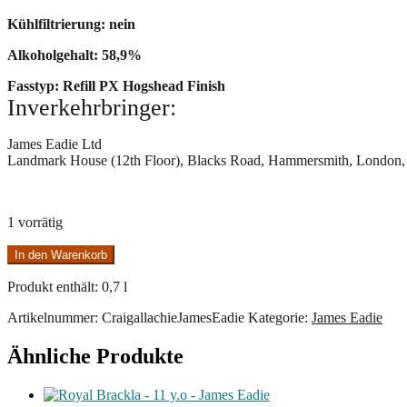
Kühlfiltrierung: nein
Alkoholgehalt: 58,9%
Fasstyp: Refill PX Hogshead Finish
Inverkehrbringer:
James Eadie Ltd
Landmark House (12th Floor), Blacks Road, Hammersmith, London
1 vorrätig
Craigallachie
In den Warenkorb
2014/2024
Refill
Produkt enthält: 0,7
l
PX
-
Artikelnummer:
CraigallachieJamesEadie
Kategorie:
James Eadie
James
Eadie
Ähnliche Produkte
Menge