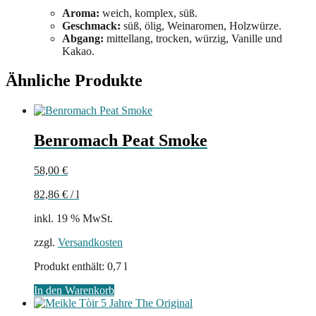
Aroma:
weich, komplex, süß.
Geschmack:
süß, ölig, Weinaromen, Holzwürze.
Abgang:
mittellang, trocken, würzig, Vanille und
Kakao.
Ähnliche Produkte
Benromach Peat Smoke
58,00
€
82,86
€
/
l
inkl. 19 % MwSt.
zzgl.
Versandkosten
Produkt enthält: 0,7
l
In den Warenkorb