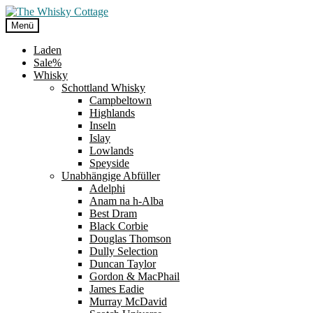
Zur
Zum
Navigation
Inhalt
Menü
springen
springen
Laden
Sale%
Whisky
Schottland Whisky
Campbeltown
Highlands
Inseln
Islay
Lowlands
Speyside
Unabhängige Abfüller
Adelphi
Anam na h-Alba
Best Dram
Black Corbie
Douglas Thomson
Dully Selection
Duncan Taylor
Gordon & MacPhail
James Eadie
Murray McDavid