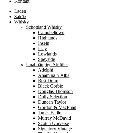
Kontakt
Laden
Sale%
Whisky
Schottland Whisky
Campbeltown
Highlands
Inseln
Islay
Lowlands
Speyside
Unabhängige Abfüller
Adelphi
Anam na h-Alba
Best Dram
Black Corbie
Douglas Thomson
Dully Selection
Duncan Taylor
Gordon & MacPhail
James Eadie
Murray McDavid
Scotch Universe
Signatory Vintage