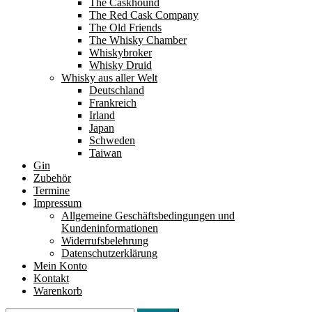
The Caskhound
The Red Cask Company
The Old Friends
The Whisky Chamber
Whiskybroker
Whisky Druid
Whisky aus aller Welt
Deutschland
Frankreich
Irland
Japan
Schweden
Taiwan
Gin
Zubehör
Termine
Impressum
Allgemeine Geschäftsbedingungen und
Kundeninformationen
Widerrufsbelehrung
Datenschutzerklärung
Mein Konto
Kontakt
Warenkorb