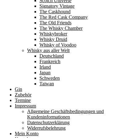
Scotch Universe
Signatory Vintage
The Caskhound
The Red Cask Company
The Old Friends
The Whisky Chamber
Whiskybroker
Whisky Druid
Whisky of Voodoo
Whisky aus aller Welt
Deutschland
Frankreich
Irland
Japan
Schweden
Taiwan
Gin
Zubehör
Termine
Impressum
Allgemeine Geschäftsbedingungen und
Kundeninformationen
Datenschutzerklärung
Widerrufsbelehrung
Mein Konto