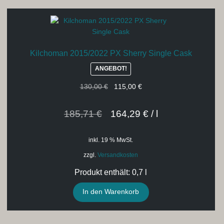
Kilchoman 2015/2022 PX Sherry Single Cask
ANGEBOT!
Ursprünglicher
Aktueller
130,00
€
115,00
€
Preis
Preis
war:
ist:
185,71
€
164,29
€
/
l
130,00 €
115,00 €.
inkl. 19 % MwSt.
zzgl.
Versandkosten
Produkt enthält: 0,7
l
In den Warenkorb