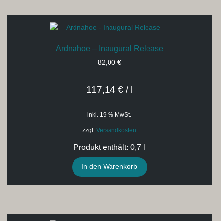
Ardnahoe – Inaugural Release
82,00
€
117,14
€
/
l
inkl. 19 % MwSt.
zzgl.
Versandkosten
Produkt enthält: 0,7
l
In den Warenkorb