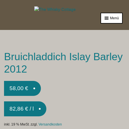
Zur
Zum
Navigation
Inhalt
Menü
springen
springen
Laden
Sale%
Bruichladdich Islay Barley
Whisky
2012
Gin
Zubehör
58,00
€
Termine
82,86
€
/
l
Impressum
inkl. 19 % MwSt.
zzgl.
Versandkosten
Mein Konto