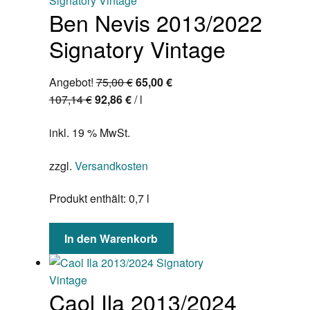
Ben Nevis 2013/2022
Signatory Vintage
Ursprünglicher
Aktueller
Angebot!
75,00
€
65,00
€
Preis
Preis
107,14
€
92,86
€
/
l
war:
ist:
inkl. 19 % MwSt.
75,00 €
65,00 €.
zzgl.
Versandkosten
Produkt enthält: 0,7
l
In den Warenkorb
Caol Ila 2013/2024