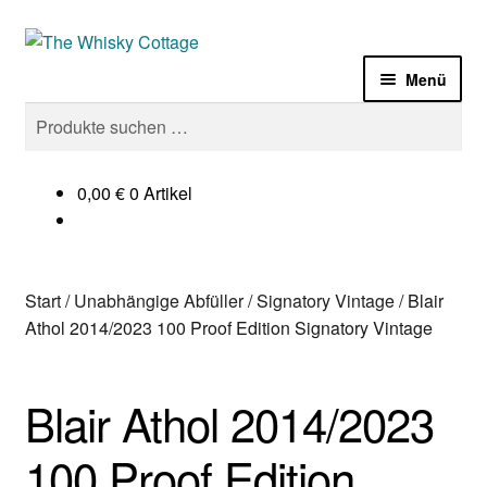
Zur
Zum
Navigation
Inhalt
Menü
springen
springen
Suchen
Suchen
Laden
nach:
Sale%
0,00
€
0 Artikel
Whisky
Start
/
Unabhängige Abfüller
/
Signatory Vintage
/
Blair
Gin
Athol 2014/2023 100 Proof Edition Signatory Vintage
Zubehör
Blair Athol 2014/2023
Termine
100 Proof Edition
Impressum