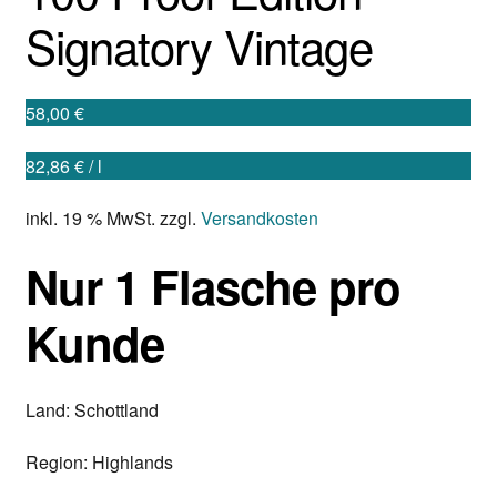
Signatory Vintage
Mein Konto
Kontakt
58,00
€
82,86
€
/
l
Warenkorb
inkl. 19 % MwSt.
zzgl.
Versandkosten
Nur 1 Flasche pro
Kunde
Land: Schottland
Region: Highlands