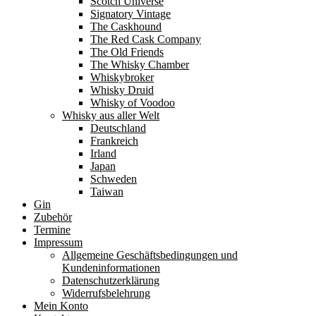
Scotch Universe
Signatory Vintage
The Caskhound
The Red Cask Company
The Old Friends
The Whisky Chamber
Whiskybroker
Whisky Druid
Whisky of Voodoo
Whisky aus aller Welt
Deutschland
Frankreich
Irland
Japan
Schweden
Taiwan
Gin
Zubehör
Termine
Impressum
Allgemeine Geschäftsbedingungen und
Kundeninformationen
Datenschutzerklärung
Widerrufsbelehrung
Mein Konto