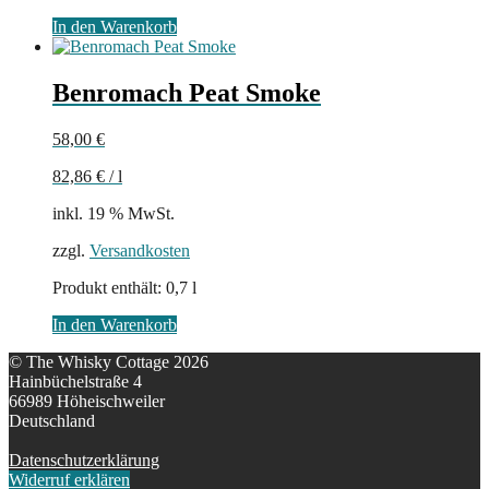
In den Warenkorb
Benromach Peat Smoke
58,00
€
82,86
€
/
l
inkl. 19 % MwSt.
zzgl.
Versandkosten
Produkt enthält: 0,7
l
In den Warenkorb
© The Whisky Cottage 2026
Hainbüchelstraße 4
66989 Höheischweiler
Deutschland
Datenschutzerklärung
Widerruf erklären