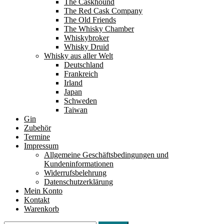
The Caskhound
The Red Cask Company
The Old Friends
The Whisky Chamber
Whiskybroker
Whisky Druid
Whisky aus aller Welt
Deutschland
Frankreich
Irland
Japan
Schweden
Taiwan
Gin
Zubehör
Termine
Impressum
Allgemeine Geschäftsbedingungen und
Kundeninformationen
Widerrufsbelehrung
Datenschutzerklärung
Mein Konto
Kontakt
Warenkorb