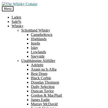
Zur
Zum
Navigation
Inhalt
Menü
springen
springen
Laden
Sale%
Whisky
Schottland Whisky
Campbeltown
Highlands
Inseln
Islay
Lowlands
Speyside
Unabhängige Abfüller
Adelphi
Anam na h-Alba
Best Dram
Black Corbie
Douglas Thomson
Dully Selection
Duncan Taylor
Gordon & MacPhail
James Eadie
Murray McDavid