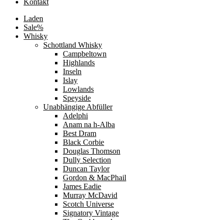
Kontakt
Laden
Sale%
Whisky
Schottland Whisky
Campbeltown
Highlands
Inseln
Islay
Lowlands
Speyside
Unabhängige Abfüller
Adelphi
Anam na h-Alba
Best Dram
Black Corbie
Douglas Thomson
Dully Selection
Duncan Taylor
Gordon & MacPhail
James Eadie
Murray McDavid
Scotch Universe
Signatory Vintage