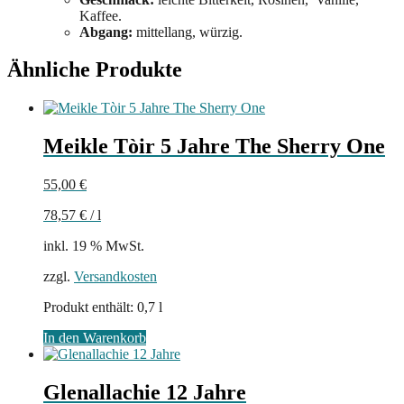
Kaffee.
Abgang:
mittellang, würzig.
Ähnliche Produkte
Meikle Tòir 5 Jahre The Sherry One
55,00
€
78,57
€
/
l
inkl. 19 % MwSt.
zzgl.
Versandkosten
Produkt enthält: 0,7
l
In den Warenkorb
Glenallachie 12 Jahre