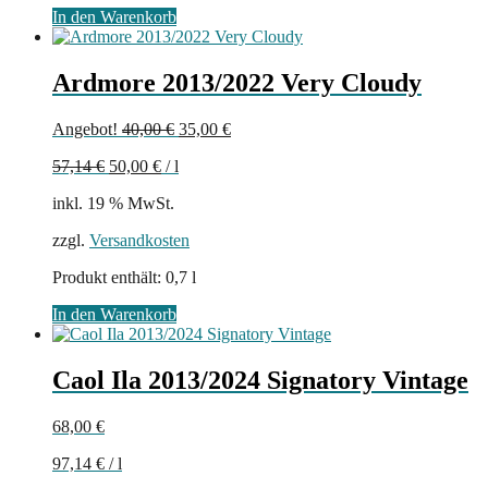
In den Warenkorb
Ardmore 2013/2022 Very Cloudy
Ursprünglicher
Aktueller
Angebot!
40,00
€
35,00
€
Preis
Preis
57,14
€
50,00
€
/
l
war:
ist:
40,00 €
35,00 €.
inkl. 19 % MwSt.
zzgl.
Versandkosten
Produkt enthält: 0,7
l
In den Warenkorb
Caol Ila 2013/2024 Signatory Vintage
68,00
€
97,14
€
/
l