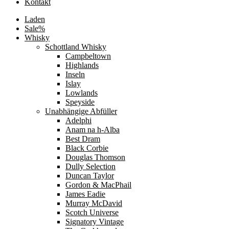
Kontakt
Laden
Sale%
Whisky
Schottland Whisky
Campbeltown
Highlands
Inseln
Islay
Lowlands
Speyside
Unabhängige Abfüller
Adelphi
Anam na h-Alba
Best Dram
Black Corbie
Douglas Thomson
Dully Selection
Duncan Taylor
Gordon & MacPhail
James Eadie
Murray McDavid
Scotch Universe
Signatory Vintage