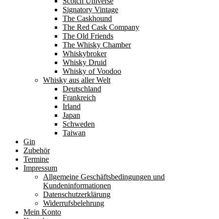
Scotch Universe
Signatory Vintage
The Caskhound
The Red Cask Company
The Old Friends
The Whisky Chamber
Whiskybroker
Whisky Druid
Whisky of Voodoo
Whisky aus aller Welt
Deutschland
Frankreich
Irland
Japan
Schweden
Taiwan
Gin
Zubehör
Termine
Impressum
Allgemeine Geschäftsbedingungen und
Kundeninformationen
Datenschutzerklärung
Widerrufsbelehrung
Mein Konto