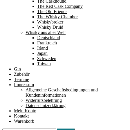
The Caskhound
The Red Cask Company
The Old Friends
The Whisky Chamber
Whiskybroker
Whisky Druid
Whisky aus aller Welt
Deutschland
Frankreich
Irland
Japan
Schweden
Taiwan
Gin
Zubehör
Termine
Impressum
Allgemeine Geschäftsbedingungen und
Kundeninformationen
Widerrufsbelehrung
Datenschutzerklärung
Mein Konto
Kontakt
Warenkorb