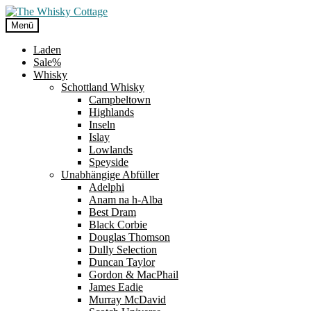
Zur
Zum
Navigation
Inhalt
Menü
springen
springen
Laden
Sale%
Whisky
Schottland Whisky
Campbeltown
Highlands
Inseln
Islay
Lowlands
Speyside
Unabhängige Abfüller
Adelphi
Anam na h-Alba
Best Dram
Black Corbie
Douglas Thomson
Dully Selection
Duncan Taylor
Gordon & MacPhail
James Eadie
Murray McDavid