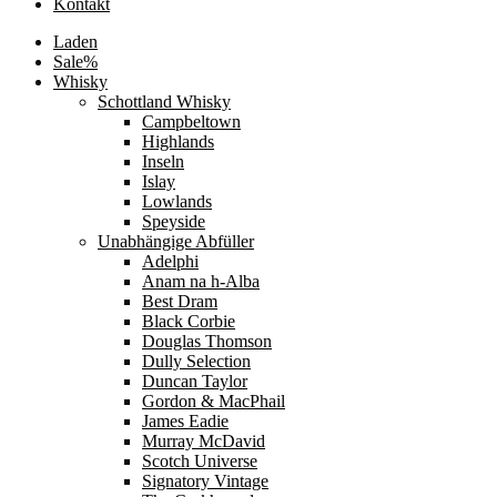
Kontakt
Laden
Sale%
Whisky
Schottland Whisky
Campbeltown
Highlands
Inseln
Islay
Lowlands
Speyside
Unabhängige Abfüller
Adelphi
Anam na h-Alba
Best Dram
Black Corbie
Douglas Thomson
Dully Selection
Duncan Taylor
Gordon & MacPhail
James Eadie
Murray McDavid
Scotch Universe
Signatory Vintage