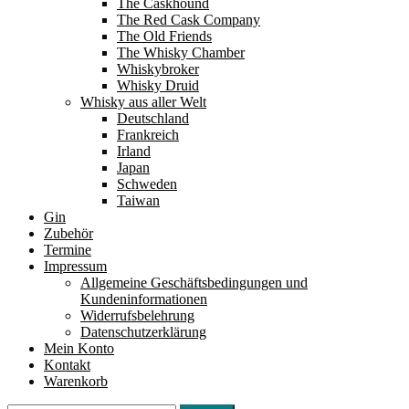
The Caskhound
The Red Cask Company
The Old Friends
The Whisky Chamber
Whiskybroker
Whisky Druid
Whisky aus aller Welt
Deutschland
Frankreich
Irland
Japan
Schweden
Taiwan
Gin
Zubehör
Termine
Impressum
Allgemeine Geschäftsbedingungen und
Kundeninformationen
Widerrufsbelehrung
Datenschutzerklärung
Mein Konto
Kontakt
Warenkorb