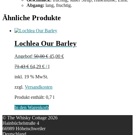
Abgang:
lang, fruchtig.
Ähnliche Produkte
Lochlea Our Barley
Ursprünglicher
Aktueller
Angebot!
50,00
€
45,00
€
Preis
Preis
71,43
€
64,29
€
/
l
war:
ist:
50,00 €
45,00 €.
inkl. 19 % MwSt.
zzgl.
Versandkosten
Produkt enthält: 0,7
l
In den Warenkorb
© The Whisky Cottage 2026
Hainbüchelstraße 4
66989 Höheischweiler
Deutschland