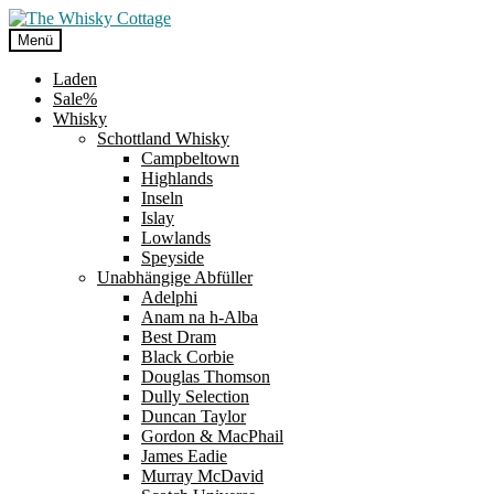
Zur
Zum
Navigation
Inhalt
Menü
springen
springen
Laden
Sale%
Whisky
Schottland Whisky
Campbeltown
Highlands
Inseln
Islay
Lowlands
Speyside
Unabhängige Abfüller
Adelphi
Anam na h-Alba
Best Dram
Black Corbie
Douglas Thomson
Dully Selection
Duncan Taylor
Gordon & MacPhail
James Eadie
Murray McDavid