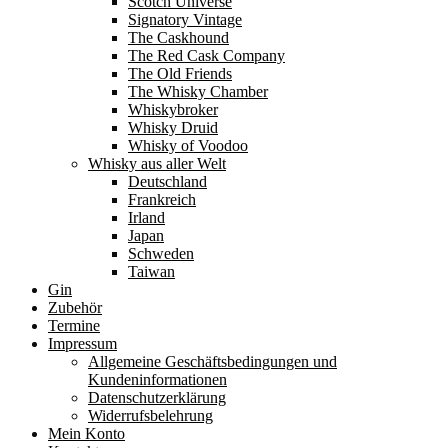
Scotch Universe
Signatory Vintage
The Caskhound
The Red Cask Company
The Old Friends
The Whisky Chamber
Whiskybroker
Whisky Druid
Whisky of Voodoo
Whisky aus aller Welt
Deutschland
Frankreich
Irland
Japan
Schweden
Taiwan
Gin
Zubehör
Termine
Impressum
Allgemeine Geschäftsbedingungen und
Kundeninformationen
Datenschutzerklärung
Widerrufsbelehrung
Mein Konto