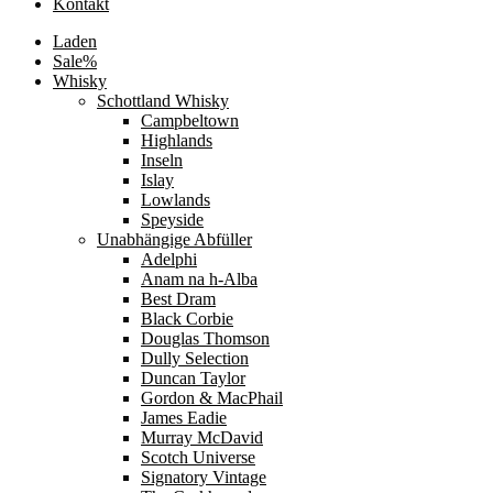
Kontakt
Laden
Sale%
Whisky
Schottland Whisky
Campbeltown
Highlands
Inseln
Islay
Lowlands
Speyside
Unabhängige Abfüller
Adelphi
Anam na h-Alba
Best Dram
Black Corbie
Douglas Thomson
Dully Selection
Duncan Taylor
Gordon & MacPhail
James Eadie
Murray McDavid
Scotch Universe
Signatory Vintage