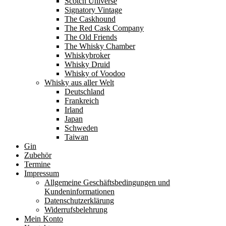
Scotch Universe
Signatory Vintage
The Caskhound
The Red Cask Company
The Old Friends
The Whisky Chamber
Whiskybroker
Whisky Druid
Whisky of Voodoo
Whisky aus aller Welt
Deutschland
Frankreich
Irland
Japan
Schweden
Taiwan
Gin
Zubehör
Termine
Impressum
Allgemeine Geschäftsbedingungen und
Kundeninformationen
Datenschutzerklärung
Widerrufsbelehrung
Mein Konto