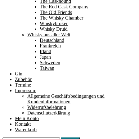
The Caskhound
The Red Cask Company
The Old Friends
The Whisky Chamber
Whiskybroker
Whisky Druid
Whisky aus aller Welt
Deutschland
Frankreich
Irland
Japan
Schweden
Taiwan
Gin
Zubehör
Termine
Impressum
Allgemeine Geschäftsbedingungen und
Kundeninformationen
Widerrufsbelehrung
Datenschutzerklärung
Mein Konto
Kontakt
Warenkorb