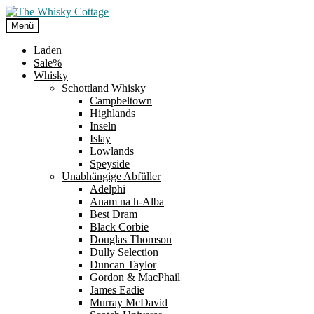
Zur
Zum
Navigation
Inhalt
Menü
springen
springen
Laden
Sale%
Whisky
Schottland Whisky
Campbeltown
Highlands
Inseln
Islay
Lowlands
Speyside
Unabhängige Abfüller
Adelphi
Anam na h-Alba
Best Dram
Black Corbie
Douglas Thomson
Dully Selection
Duncan Taylor
Gordon & MacPhail
James Eadie
Murray McDavid