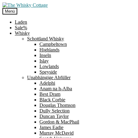
Zur
Zum
Navigation
Inhalt
Menü
springen
springen
Laden
Sale%
Whisky
Schottland Whisky
Campbeltown
Highlands
Inseln
Islay
Lowlands
Speyside
Unabhängige Abfüller
Adelphi
Anam na h-Alba
Best Dram
Black Corbie
Douglas Thomson
Dully Selection
Duncan Taylor
Gordon & MacPhail
James Eadie
Murray McDavid