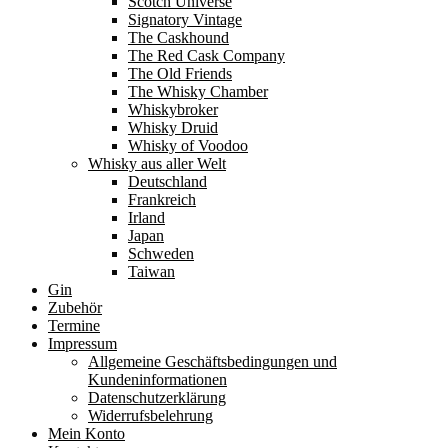
Scotch Universe
Signatory Vintage
The Caskhound
The Red Cask Company
The Old Friends
The Whisky Chamber
Whiskybroker
Whisky Druid
Whisky of Voodoo
Whisky aus aller Welt
Deutschland
Frankreich
Irland
Japan
Schweden
Taiwan
Gin
Zubehör
Termine
Impressum
Allgemeine Geschäftsbedingungen und
Kundeninformationen
Datenschutzerklärung
Widerrufsbelehrung
Mein Konto