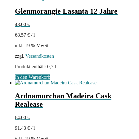
Glenmorangie Lasanta 12 Jahre
48,00
€
68,57
€
/
l
inkl. 19 % MwSt.
zzgl.
Versandkosten
Produkt enthält: 0,7
l
In den Warenkorb
Ardnamurchan Madeira Cask
Realease
64,00
€
91,43
€
/
l
inkl. 19 % MwSt.