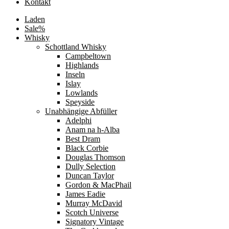
Kontakt
Laden
Sale%
Whisky
Schottland Whisky
Campbeltown
Highlands
Inseln
Islay
Lowlands
Speyside
Unabhängige Abfüller
Adelphi
Anam na h-Alba
Best Dram
Black Corbie
Douglas Thomson
Dully Selection
Duncan Taylor
Gordon & MacPhail
James Eadie
Murray McDavid
Scotch Universe
Signatory Vintage