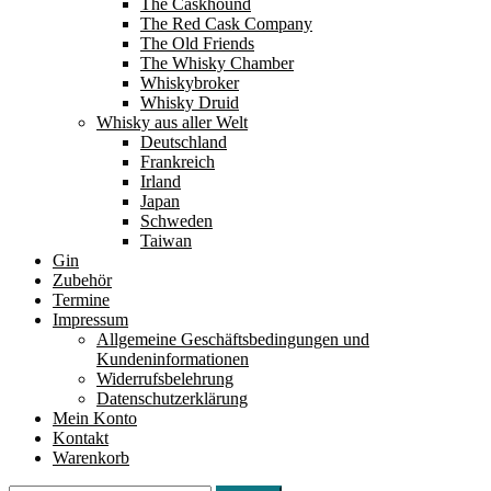
The Caskhound
The Red Cask Company
The Old Friends
The Whisky Chamber
Whiskybroker
Whisky Druid
Whisky aus aller Welt
Deutschland
Frankreich
Irland
Japan
Schweden
Taiwan
Gin
Zubehör
Termine
Impressum
Allgemeine Geschäftsbedingungen und
Kundeninformationen
Widerrufsbelehrung
Datenschutzerklärung
Mein Konto
Kontakt
Warenkorb