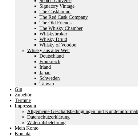
Scotch Universe
Signatory Vintage
The Caskhound
The Red Cask Company
The Old Friends
The Whisky Chamber
Whiskybroker
Whisky Druid
Whisky of Voodoo
Whisky aus aller Welt
Deutschland
Frankreich
Irland
Japan
Schweden
Taiwan
Gin
Zubehör
Termine
Impressum
Allgemeine Geschäftsbedingungen und Kundeninformat
Datenschutzerklärung
Widerrufsbelehrung
Mein Konto
Kontakt