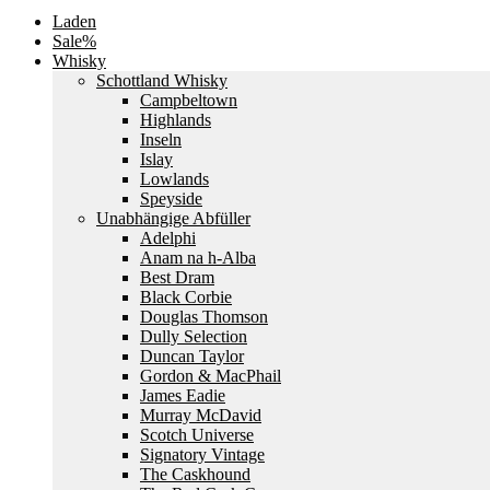
Laden
Sale%
Whisky
Schottland Whisky
Campbeltown
Highlands
Inseln
Islay
Lowlands
Speyside
Unabhängige Abfüller
Adelphi
Anam na h-Alba
Best Dram
Black Corbie
Douglas Thomson
Dully Selection
Duncan Taylor
Gordon & MacPhail
James Eadie
Murray McDavid
Scotch Universe
Signatory Vintage
The Caskhound