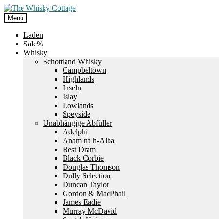
Zur
Zum
Navigation
Inhalt
Menü
springen
springen
Laden
Sale%
Whisky
Schottland Whisky
Campbeltown
Highlands
Inseln
Islay
Lowlands
Speyside
Unabhängige Abfüller
Adelphi
Anam na h-Alba
Best Dram
Black Corbie
Douglas Thomson
Dully Selection
Duncan Taylor
Gordon & MacPhail
James Eadie
Murray McDavid