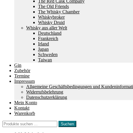
The Red Cask Company
The Old Friends
The Whisky Chamber
Whiskybroker
Whisky Druid
Whisky aus aller Welt
Deutschland
Frankreich
Irland
Japan
Schweden
Taiwan
Gin
Zubehör
Termine
Impressum
Allgemeine Geschäftsbedingungen und Kundeninformat
Widerrufsbelehrung
Datenschutzerklärung
Mein Konto
Kontakt
Warenkorb
Suchen
Suchen
nach: